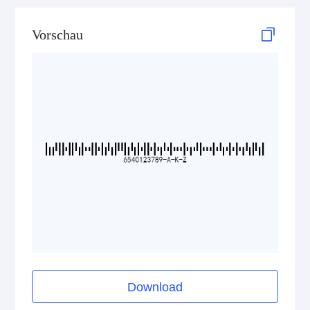
GS1 DataBar
Vorschau
Medical Device Codes
2D Codes
GS1 2D Codes
Download