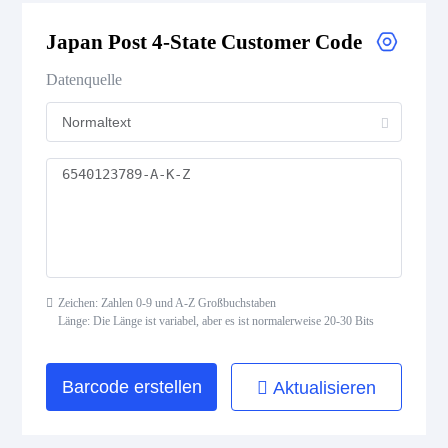
Royal Mail 4-State Customer Code
Japan Post 4-State Customer Code
Japan Post 4-State Customer Code
Datenquelle
AusPost 4-State Customer Code
Deutsche Post Identcode
Deutsche Post Leitcode
USPS Intelligent Mail Barcode
Zeichen: Zahlen 0-9 und A-Z Großbuchstaben
USPS PLANET
Länge: Die Länge ist variabel, aber es ist normalerweise 20-30 Bits
USPS POSTNET
Barcode erstellen
Aktualisieren
ISBN Codes