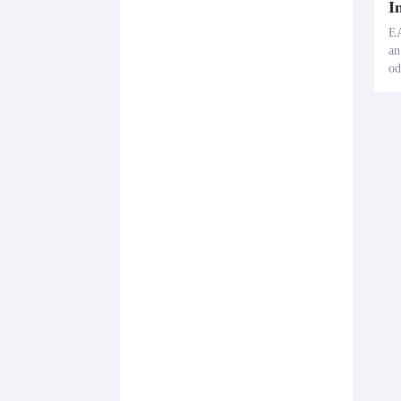
EA
an
od
äh
up
iv
T-
ie
in
un
Ma
ti
n.