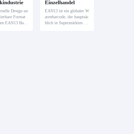
ikindustrie
Einzelhandel
rselle Design un
EAN13 ist ein globaler W
lierbare Format
arenbarcode, der hauptsäc
den EAN13 Barc
hlich in Supermärkten un
r globalen Logis
d anderen Einzelhandelsi
zichtbar. Die ein
ndustrien verwendet wir
zeugung und der
d. Ob Gesichtspapier, Büc
r spezielle Soft
her oder Kosmetika, die
ht die logistisch
wir im Einkaufszentrum
on und Effizienz.
kaufen, wir können den E
AN13 Barcode auf der Ve
rpackung sehen. Bekannt
für sein schnelles Scanne
n, Präzision, Wirtschaftlic
hkeit und Zuverlässigkeit,
ist der EAN13 ein alltägli
ches Grundnahrungsmitte
l in der Barcode-Technol
ogie.