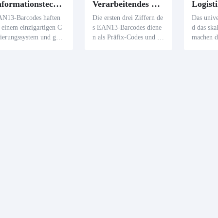
Informationstechnologieindustrie
Verarbeitendes Gewerbe
Logist
N13-Barcodes haften
Die ersten drei Ziffern de
Das unive
 einem einzigartigen C
s EAN13-Barcodes diene
d das ska
ierungssystem und gew
n als Präfix-Codes und ke
machen 
rleisten keine globale D
nnzeichnen das Herstellun
ode in de
lizierung. Diese Exklus
gsland und die Region ge
tik unver
ität ermöglicht es dem I
mäß der EAN-Zentrale.
fache Er
Sektor, Produkte und D
Diese Funktion ermöglich
Druck übe
nstleistungen weltweit e
t es Herstellern, den Ursp
ware erhö
deutig zu identifizieren
rung von Waren schnell u
e Präzisi
d die Präzision und das
nd präzise zu bestimmen
nagement von Informa
und so Produktions- und
onsflüssen zu verfeiner
Lieferkettenbetrieb zu opt
imieren.