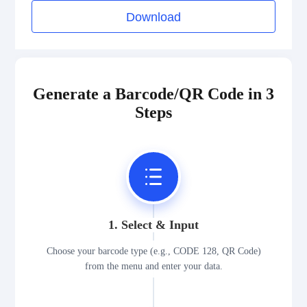
Medical Device Codes
Download
2D Codes
Generate a Barcode/QR Code in 3
GS1 2D Codes
Steps
1. Select & Input
Choose your barcode type (e.g., CODE 128, QR Code)
from the menu and enter your data.