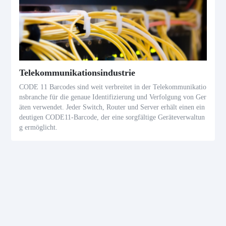
Telekommunikationsindustrie
CODE 11 Barcodes sind weit verbreitet in der Telekommunikatio
nsbranche für die genaue Identifizierung und Verfolgung von Ger
äten verwendet. Jeder Switch, Router und Server erhält einen ein
deutigen CODE11-Barcode, der eine sorgfältige Geräteverwaltun
g ermöglicht.