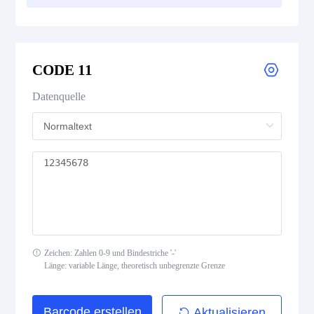
CODE 39
CODE 39 Extended
CODE 11
CODE 39 Mod 43
Datenquelle
CODE 93
Codabar
Interleaved 2 of 5
Standard 2 of 5
Zeichen: Zahlen 0-9 und Bindestriche '-'
Länge: variable Länge, theoretisch unbegrenzte Grenze
MSI Plessey (MSI Mod 10)
Pharmacode
Barcode erstellen
Aktualisieren