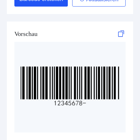
Telepen
GS1-128 (UCC/EAN-128)
Vorschau
LOGMARS
EAN/UPC
Postal Codes
ISBN Codes
GS1 DataBar