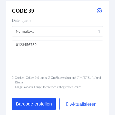
CODE 39 Extended
CODE 39
CODE 39 Mod 43
Datenquelle
CODE 93
Codabar
Interleaved 2 of 5
Standard 2 of 5
Zeichen: Zahlen 0-9 und A-Z Großbuchstaben und '/','+','%','$','-','.' und
Räume
MSI Plessey (MSI Mod 10)
Länge: variable Länge, theoretisch unbegrenzte Grenze
Pharmacode
Barcode erstellen
Aktualisieren
Telepen