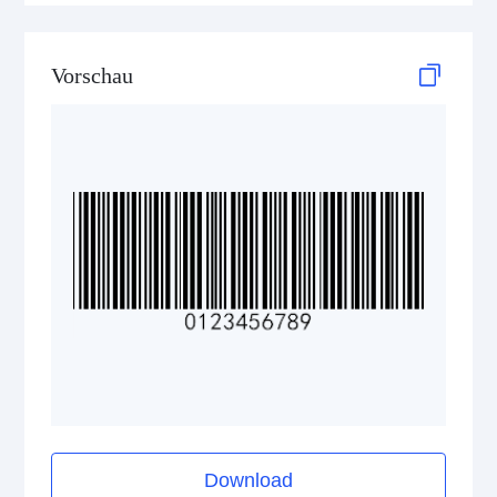
GS1-128 (UCC/EAN-128)
Vorschau
LOGMARS
EAN/UPC
Postal Codes
ISBN Codes
GS1 DataBar
Medical Device Codes
Download