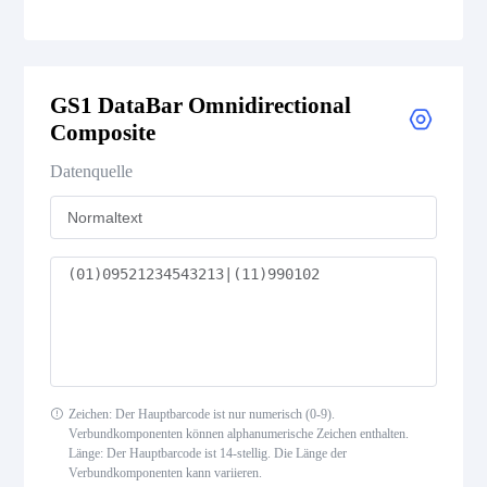
GS1 DataBar Expanded
GS1 DataBar Omnidirectional
GS1 DataBar Expanded Composite
Composite
GS1 DataBar Expanded Stacked
Datenquelle
GS1 DataBar Expanded Stacked Composite
GS1 DataBar Limited
GS1 DataBar Limited Composite
GS1 DataBar Omnidirectional
Zeichen: Der Hauptbarcode ist nur numerisch (0-9).
Verbundkomponenten können alphanumerische Zeichen enthalten.
GS1 DataBar Omnidirectional Composite
Länge: Der Hauptbarcode ist 14-stellig. Die Länge der
Verbundkomponenten kann variieren.