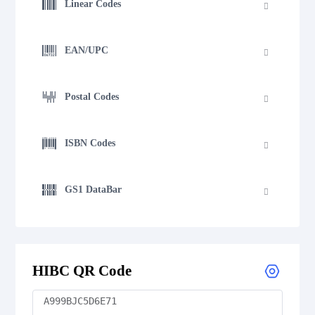
Linear Codes
EAN/UPC
Postal Codes
ISBN Codes
GS1 DataBar
Medical Device Codes
HIBC QR Code
Flattermarken