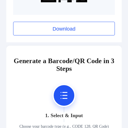
Pharmazentralnummer (PZN)
2D Codes
Download
GS1 2D Codes
Generate a Barcode/QR Code in 3
Steps
1. Select & Input
Choose your barcode type (e.g., CODE 128, QR Code)