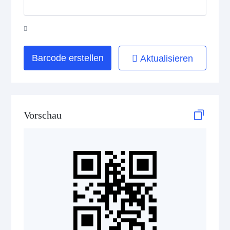
HIBC Aztec Code
HIBC Codablock F
HIBC Code 128
Barcode erstellen
Aktualisieren
HIBC Code 39
HIBC Data Matrix
Vorschau
HIBC Data Matrix Rectangular
HIBC MicroPDF417
HIBC PDF417
HIBC QR Code