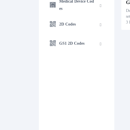
Medical Device Cod
G
es
De
s
3 
2D Codes
ei
te
n 
GS1 2D Codes
Ve
In
mi
zu
en
it