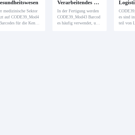
esundheitswesen
Verarbeitendes Gewerbe
r medizinische Sektor
In der Fertigung werden
CODE39_
etzt auf CODE39_Mod4
CODE39_Mod43 Barcod
es sind i
Barcodes für die Kennz
es häufig verwendet, um
teil von 
chnung von Medikamen
Produkte zu identifizieren
men für d
n, die Aufzeichnung vo
on Paket-
Patientendaten und die
ungsdetai
rfolgung medizinischer
sten ein
strumente, die zur Mini
rteilung 
erung von Fehlern und
nsitvisual
r Verbesserung der Pati
tenversorgungssicherhe
 beitragen.