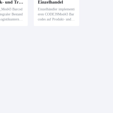
Logistik- und Transportindustrie
Einzelhandel
Mod43 Barcod
Einzelhändler implementi
ntegraler Bestand
eren CODE39Mod43 Bar
Logistikunterneh
codes auf Produkt- und P
ie Verfolgung v
reisschildern, um Lagerbe
 und Frachtsend
stände zu überwachen, de
ls und gewährlei
n Abruf von Produktdate
e genaue Warenve
n zu beschleunigen und V
und Echtzeit-Tra
erkäufe effizient zu erfass
isierung.
en.