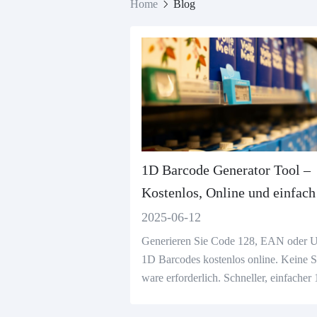
Home
Blog
1D Barcode Generator Tool –
Kostenlos, Online und einfach
bedienen
2025-06-12
Generieren Sie Code 128, EAN oder
1D Barcodes kostenlos online. Keine S
ware erforderlich. Schneller, einfacher
Barcode Generator für Etikettierung un
ventarisierung.