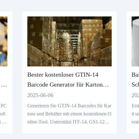
Bester kostenloser GTIN-14
Ba
 zu
Barcode Generator für Karton
Sch
und Case Tracking
2025-06-06
20
 UPC
Generieren Sie GTIN-14 Barcodes für Kar
Ers
oft
tons und Behälter mit einem kostenlosen O
it 
 1D
nline-Tool. Unterstützt ITF-14, GS1-128 u
era
d In
nd sorgt für eine schnelle, GS1-konforme
BN 
Verfolgung.
erl