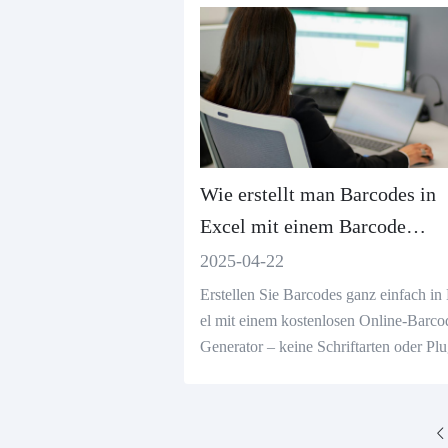
Wie erstellt man Barcodes in
Excel mit einem Barcode
Generator?
2025-04-22
Erstellen Sie Barcodes ganz einfach in
el mit einem kostenlosen Online-Barco
Generator – keine Schriftarten oder Plu
s erforderlich. Schnell, scanbar und Ex
kompatibel.