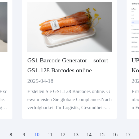
GS1 Barcode Generator – sofort
UP
GS1-128 Barcodes online
Ko
erstellen
2025-04-18
20
 Exc
Erstellen Sie GS1-128 Barcodes online. G
Erf
de-
ewährleisten Sie globale Compliance-Nach
nfa
gin
verfolgbarkeit für Logistik, Gesundheitswe
n F
cel-
sen und Einzelhandel. Generieren Sie konf
C-A
orme GS1-Codes sofort.
kön
8
9
10
11
12
13
14
15
16
17