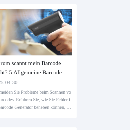
rum scannt mein Barcode
cht? 5 Allgemeine Barcode
nerator Fehler zu vermeiden
25-04-30
meiden Sie Probleme beim Scannen vo
arcodes. Erfahren Sie, wie Sie Fehler i
arcode-Generator beheben können, u
erfekte, scanbare Barcodes zu erhalten.