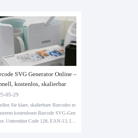
rcode SVG Generator Online –
nell, kostenlos, skalierbar
25-05-29
tellen Sie klare, skalierbare Barcodes m
unserem kostenlosen Barcode SVG-Gen
tor. Unterstützt Code 128, EAN-13, IS
und mehr - sofort anpassen und herunt
aden.