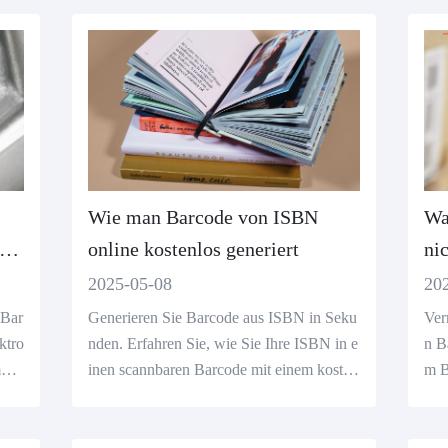
Wie man Barcode von ISBN
Wa
online kostenlos generiert
ni
Ge
2025-05-08
20
-Bar
Generieren Sie Barcode aus ISBN in Seku
Ver
ktro
nden. Erfahren Sie, wie Sie Ihre ISBN in e
n B
pati
inen scannbaren Barcode mit einem kosten
m B
losen Online-ISBN-Barcode-Generator ver
m p
wandeln.