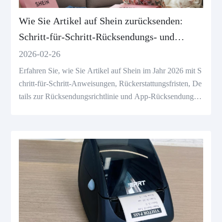
Wie Sie Artikel auf Shein zurücksenden:
Schritt-für-Schritt-Rücksendungs- und
Rückerstattungsanleitung
2026-02-26
Erfahren Sie, wie Sie Artikel auf Shein im Jahr 2026 mit S
chritt-für-Schritt-Anweisungen, Rückerstattungsfristen, De
tails zur Rücksendungsrichtlinie und App-Rücksendungsa
nleitungen zurücksenden.