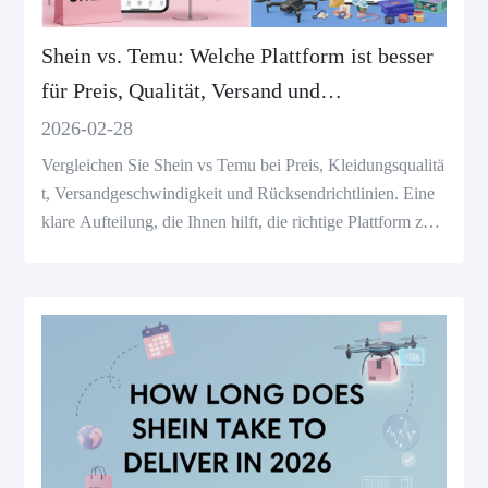
Shein vs. Temu: Welche Plattform ist besser
für Preis, Qualität, Versand und
Rücksendungen?
2026-02-28
Vergleichen Sie Shein vs Temu bei Preis, Kleidungsqualitä
t, Versandgeschwindigkeit und Rücksendrichtlinien. Eine
klare Aufteilung, die Ihnen hilft, die richtige Plattform zu
wählen.