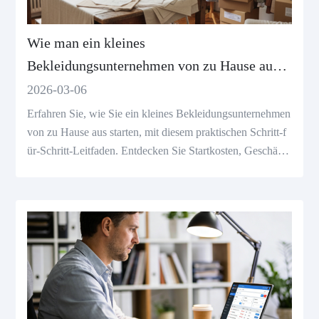
Wie man ein kleines
Bekleidungsunternehmen von zu Hause aus
startet (Schritt-für-Schritt-Leitfaden für
2026-03-06
Anfänger)
Erfahren Sie, wie Sie ein kleines Bekleidungsunternehmen
von zu Hause aus starten, mit diesem praktischen Schritt-f
ür-Schritt-Leitfaden. Entdecken Sie Startkosten, Geschäfts
modelle, Lieferanten und wie Sie Kleidung erfolgreich onl
ine verkaufen können.