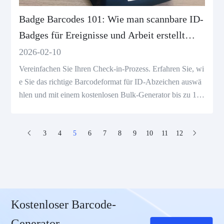
Badge Barcodes 101: Wie man scannbare ID-
Badges für Ereignisse und Arbeit erstellt
(kostenloses Tool)
2026-02-10
Vereinfachen Sie Ihren Check-in-Prozess. Erfahren Sie, wi
e Sie das richtige Barcodeformat für ID-Abzeichen auswä
hlen und mit einem kostenlosen Bulk-Generator bis zu 100
Codes sofort generieren.
3
4
5
6
7
8
9
10
11
12
Kostenloser Barcode-
Generator