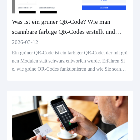
Was ist ein grüner QR-Code? Wie man
scannbare farbige QR-Codes erstellt und
gestaltet
2026-03-12
Ein grüner QR-Code ist ein farbiger QR-Code, der mit grü
nen Modulen statt schwarz entworfen wurde. Erfahren Si
e, wie grüne QR-Codes funktionieren und wie Sie scannb
are QR-Codes für Verpackungen, Etiketten und Marketing
entwerfen.