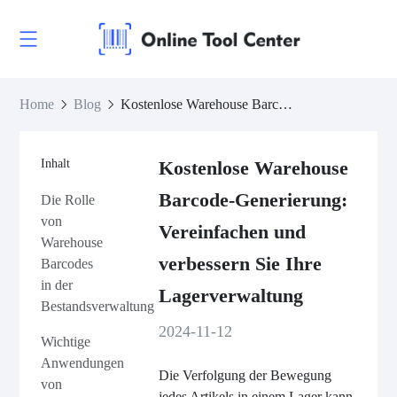
Home
Blog
Kostenlose Warehouse Barcode-Generierung: Vereinfachen und verbessern Sie Ihre Lagerverwaltung
Inhalt
Kostenlose Warehouse
Barcode-Generierung:
Die Rolle
von
Vereinfachen und
Warehouse
verbessern Sie Ihre
Barcodes
in der
Lagerverwaltung
Bestandsverwaltung
2024-11-12
Wichtige
Anwendungen
Die Verfolgung der Bewegung
von
jedes Artikels in einem Lager kann