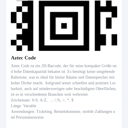
Aztec Code
Aztec Code ist ein 2D-Barcode, der für seine kompakte Größe un
d hohe Datenkapazität bekannt ist. Es benötigt keine umgebende
Ruhezone, was es ideal für kleine Räume und Datenspeicher mit
hoher Dichte macht. Aufgrund seiner schnellen und präzisen Les
barkeit, auch auf minderwertigen oder beschädigten Oberflächen,
ist es in verschiedenen Branchen weit verbreitet.
Zeichensatz: 0-9, A-Z, ..:, /,%, +, *, $
Länge: Variable
Anwendungen: Ticketing, Reisedokumente, mobile Zahlungen u
nd Personalausweise