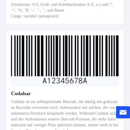
Zeichensatz: 0-9, Groß- und Kleinbuchstaben A-Z, a-z und '/',
'+', '%', '$', '-', '-', '.', und Raum.
Länge: variabel (unbegrenzt)
Anwendungen: Postdienste, verarbeitende Industrie.
Codabar
Codabar ist ein selbstprüfender Barcode, der häufig mit gedruckt
en Barcodes verwendet wird, insbesondere mit solchen, die von P
unktmatrix-Druckern hergestellt werden. Während Codabar aufgr
und des Aufkommens neuerer Barcode-Formate, die mehr Infor
mationen auf weniger Platz speichern können, immer noch in bes