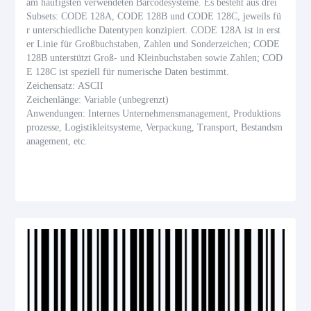
am häufigsten verwendeten Barcodesysteme. Es besteht aus drei
Subsets: CODE 128A, CODE 128B und CODE 128C, jeweils fü
r unterschiedliche Datentypen konzipiert. CODE 128A ist in erst
er Linie für Großbuchstaben, Zahlen und Sonderzeichen; CODE
128B unterstützt Groß- und Kleinbuchstaben sowie Zahlen; COD
E 128C ist speziell für numerische Daten bestimmt.
Zeichensatz: ASCII
Zeichenlänge: Variable (unbegrenzt)
Anwendungen: Internes Unternehmensmanagement, Produktions
prozesse, Logistikleitsysteme, Verpackung, Transport, Bestandsm
anagement, etc.