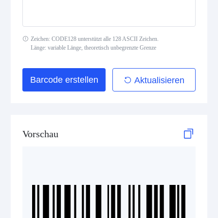
Interleaved 2 of 5
Standard 2 of 5
Zeichen: CODE128 unterstützt alle 128 ASCII Zeichen.
Länge: variable Länge, theoretisch unbegrenzte Grenze
MSI Plessey (MSI Mod 10)
Pharmacode
Barcode erstellen
Aktualisieren
Telepen
GS1-128 (UCC/EAN-128)
Vorschau
LOGMARS
EAN/UPC
Postal Codes