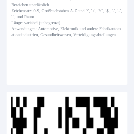
Bereichen unerlässlich.
Zeichensatz: 0-9, Großbuchstaben A-Z und '/', '+', '%', '$', '-', '-',
'.', und Raum.
Länge: variabel (unbegrenzt)
Anwendungen: Automotive, Elektronik und andere Fabrikautom
ationsindustrien, Gesundheitswesen, Verteidigungsabteilungen.