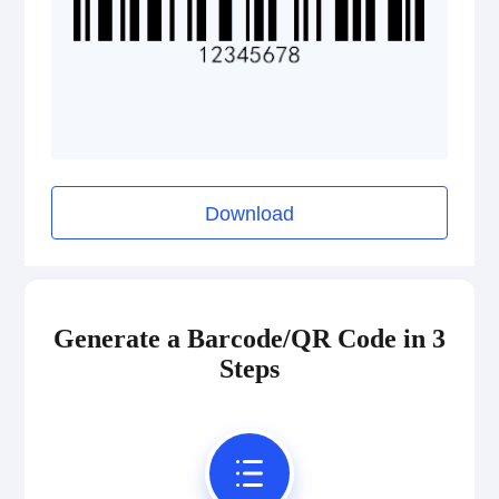
ISBN Codes
GS1 DataBar
Medical Device Codes
Download
2D Codes
Generate a Barcode/QR Code in 3
GS1 2D Codes
Steps