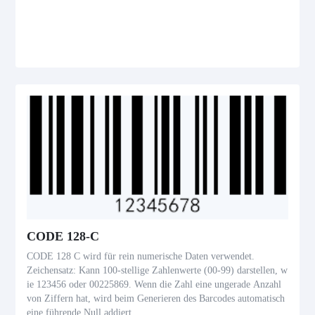
CODE 128-C
CODE 128 C wird für rein numerische Daten verwendet.
Zeichensatz: Kann 100-stellige Zahlenwerte (00-99) darstellen, w
ie 123456 oder 00225869. Wenn die Zahl eine ungerade Anzahl
von Ziffern hat, wird beim Generieren des Barcodes automatisch
eine führende Null addiert.