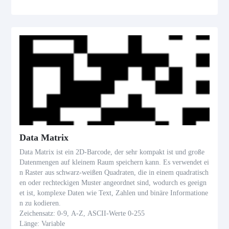
Data Matrix
Data Matrix ist ein 2D-Barcode, der sehr kompakt ist und große
Datenmengen auf kleinem Raum speichern kann. Es verwendet ei
n Raster aus schwarz-weißen Quadraten, die in einem quadratisch
en oder rechteckigen Muster angeordnet sind, wodurch es geeign
et ist, komplexe Daten wie Text, Zahlen und binäre Informatione
n zu kodieren.
Zeichensatz: 0-9, A-Z, ASCII-Werte 0-255
Länge: Variable