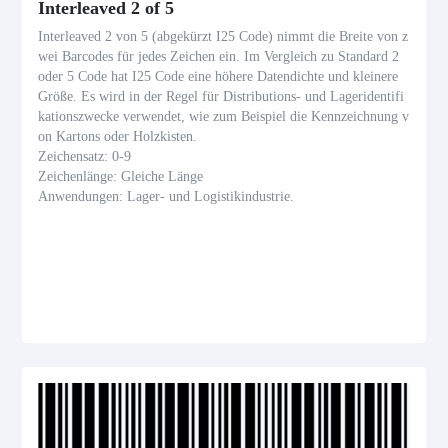
Interleaved 2 of 5
Interleaved 2 von 5 (abgekürzt I25 Code) nimmt die Breite von z
wei Barcodes für jedes Zeichen ein. Im Vergleich zu Standard 2
oder 5 Code hat I25 Code eine höhere Datendichte und kleinere
Größe. Es wird in der Regel für Distributions- und Lageridentifi
kationszwecke verwendet, wie zum Beispiel die Kennzeichnung v
on Kartons oder Holzkisten.
Zeichensatz: 0-9
Zeichenlänge: Gleiche Länge
Anwendungen: Lager- und Logistikindustrie.